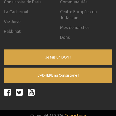
Consistoire de Paris
Communautés
La Cacherout
Centre Européen du
Judaïsme
Vie Juive
Mes démarches
Rabbinat
Dons
Je fais un DON !
J'ADHERE au Consistoire !
Copyright © 2026
Consistoire