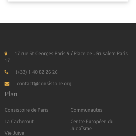
17 rue St Georges Paris 9 / Place de Jérusalem Paris
17
(+33) 1 40 82 26 26
contact@consistoire.org
Plan
Consistoire de Paris
Communautés
La Cacherout
Centre Européen du
Judaïsme
Vie Juive