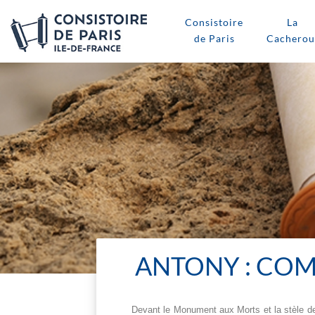
Consistoire
La
de Paris
Cacherou
ANTONY : COM
Devant le Monument aux Morts et la stèle de