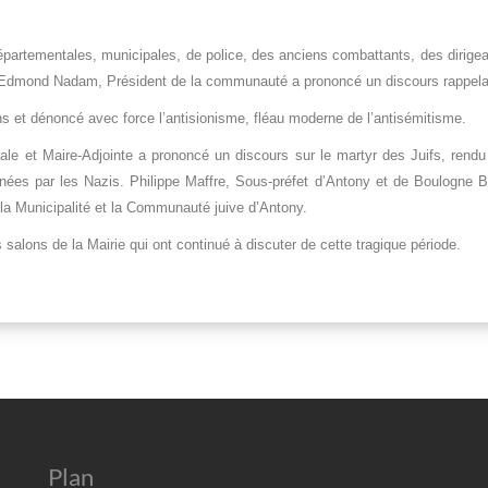
épartementales, municipales, de police, des anciens combattants, des diri
mond Nadam, Président de la communauté a prononcé un discours rappelant la
et dénoncé avec force l’antisionisme, fléau moderne de l’antisémitisme.
tale et Maire-Adjointe a prononcé un discours sur le martyr des Juifs, ren
nées par les Nazis. Philippe Maffre, Sous-préfet d’Antony et de Boulogne 
a Municipalité et la Communauté juive d’Antony.
s salons de la Mairie qui ont continué à discuter de cette tragique période.
Plan