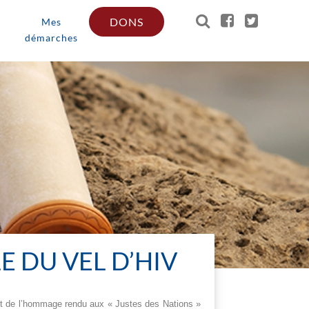
DONS
Mes
démarches
 DU VEL D’HIV
 et de l’hommage rendu aux « Justes des Nations »