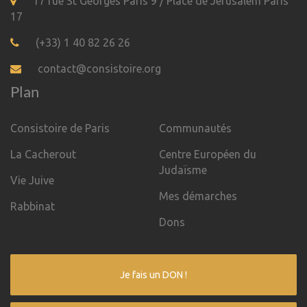
17 rue St Georges Paris 9 / Place de Jérusalem Paris
17
(+33) 1 40 82 26 26
contact@consistoire.org
Plan
Consistoire de Paris
Communautés
La Cacherout
Centre Européen du
Judaïsme
Vie Juive
Mes démarches
Rabbinat
Dons
Je fais un DON !