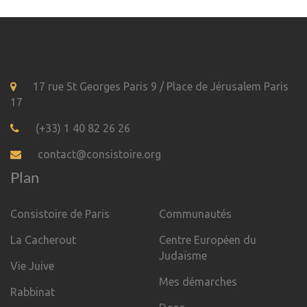
17 rue St Georges Paris 9 / Place de Jérusalem Paris
17
(+33) 1 40 82 26 26
contact@consistoire.org
Plan
Consistoire de Paris
Communautés
La Cacherout
Centre Européen du
Judaïsme
Vie Juive
Mes démarches
Rabbinat