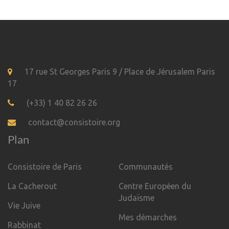
17 rue St Georges Paris 9 / Place de Jérusalem Paris
17
(+33) 1 40 82 26 26
contact@consistoire.org
Plan
Consistoire de Paris
Communautés
La Cacherout
Centre Européen du
Judaïsme
Vie Juive
Mes démarches
Rabbinat