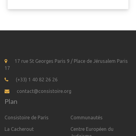
17 rue St Georges Paris 9 / Place de Jérusalem Paris
17
(+33) 1 40 82 26 26
contact@consistoire.org
Plan
Consistoire de Paris
Communautés
La Cacherout
Centre Européen du