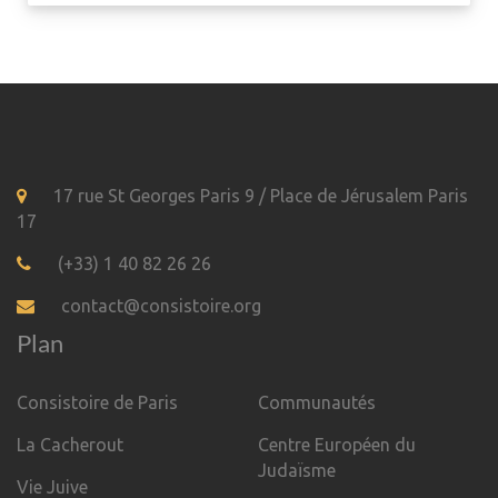
17 rue St Georges Paris 9 / Place de Jérusalem Paris
17
(+33) 1 40 82 26 26
contact@consistoire.org
Plan
Consistoire de Paris
Communautés
La Cacherout
Centre Européen du
Judaïsme
Vie Juive