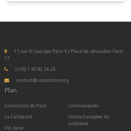
17 rue St Georges Paris 9 / Place de Jérusalem Paris
17
(+33) 1 40 82 26 26
contact@consistoire.org
Plan
Consistoire de Paris
Communautés
La Cacherout
Centre Européen du
Judaïsme
Vie Juive