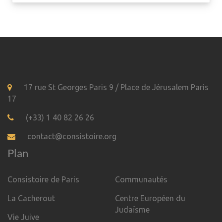
17 rue St Georges Paris 9 / Place de Jérusalem Paris
17
(+33) 1 40 82 26 26
contact@consistoire.org
Plan
Consistoire de Paris
Communautés
La Cacherout
Centre Européen du
Judaïsme
Vie Juive