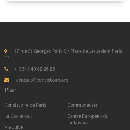
17 rue St Georges Paris 9 / Place de Jérusalem Paris
17
(+33) 1 40 82 26 26
contact@consistoire.org
Plan
Consistoire de Paris
Communautés
La Cacherout
Centre Européen du
Judaïsme
Vie Juive