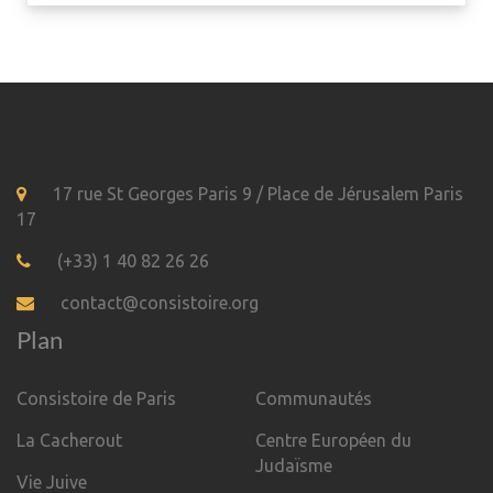
17 rue St Georges Paris 9 / Place de Jérusalem Paris
17
(+33) 1 40 82 26 26
contact@consistoire.org
Plan
Consistoire de Paris
Communautés
La Cacherout
Centre Européen du
Judaïsme
Vie Juive