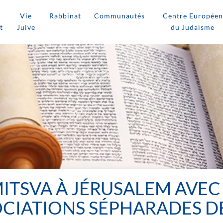
Vie
Rabbinat
Communautés
Centre Européen
t
Juive
du Judaïsme
MITSVA À JÉRUSALEM AVE
OCIATIONS SÉPHARADES D