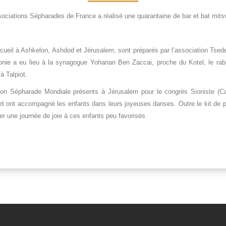
ciations Sépharades de France a réalisé une quarantaine de bar et bat mits
cueil à Ashkelon, Ashdod et Jérusalem, sont préparés par l’association Tsedek
onie a eu lieu à la synagogue Yohanan Ben Zaccai, proche du Kotel, le rabbi
à Talpiot.
ion Sépharade Mondiale présents à Jérusalem pour le congrès Sioniste (C
s et ont accompagné les enfants dans leurs joyeuses danses. Outre le kit de p
r une journée de joie à ces enfants peu favorisés.