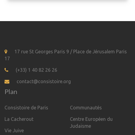
17 rue St Georges Paris 9 / Place de Jérusalem Paris
17
(+33) 1 40 82 26 26
contact@consistoire.org
Plan
Consistoire de Paris
Communautés
La Cacherout
Centre Européen du
Judaïsme
Vie Juive