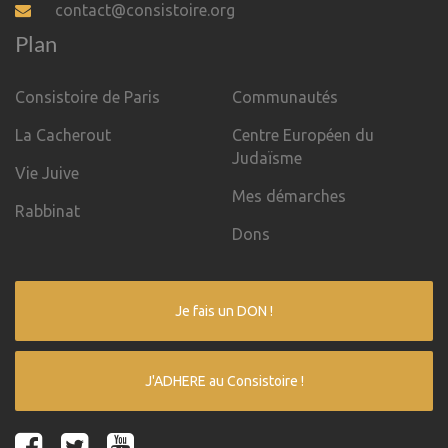
contact@consistoire.org
Plan
Consistoire de Paris
Communautés
La Cacherout
Centre Européen du
Judaïsme
Vie Juive
Mes démarches
Rabbinat
Dons
Je fais un DON !
J'ADHERE au Consistoire !