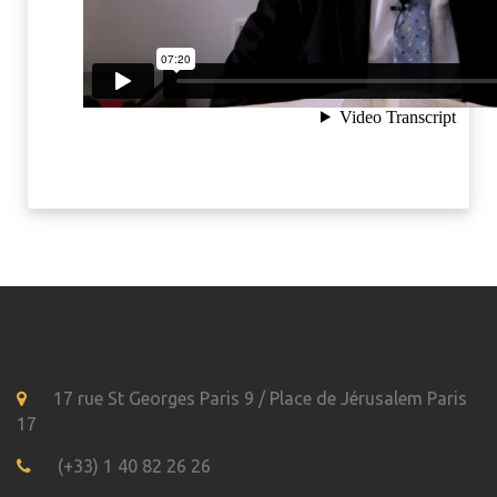
17 rue St Georges Paris 9 / Place de Jérusalem Paris
17
(+33) 1 40 82 26 26