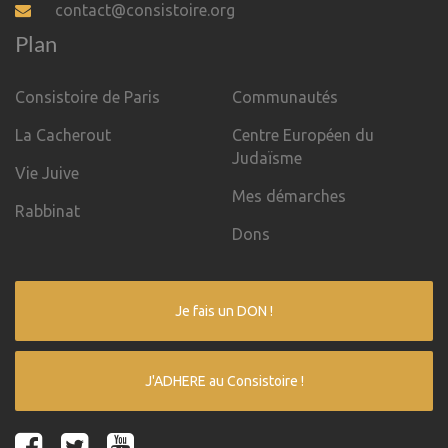
contact@consistoire.org
Plan
Consistoire de Paris
Communautés
La Cacherout
Centre Européen du
Judaïsme
Vie Juive
Mes démarches
Rabbinat
Dons
Je fais un DON !
J'ADHERE au Consistoire !