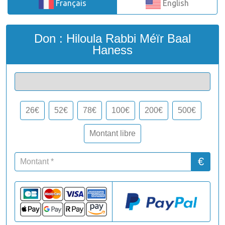
Français
English
Don
: Hiloula Rabbi Méïr Baal
Haness
26€
52€
78€
100€
200€
500€
Montant libre
€