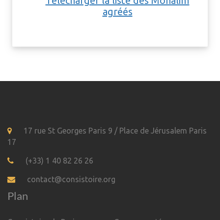
Télécharger la liste des Mohalim
agréés
17 rue St Georges Paris 9 / Place de Jérusalem Paris
17
(+33) 1 40 82 26 26
contact@consistoire.org
Plan