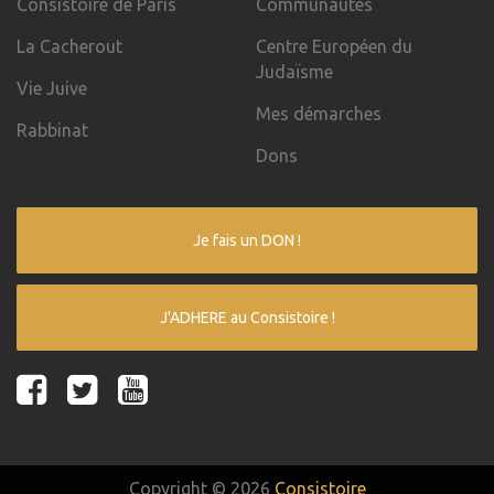
Consistoire de Paris
Communautés
La Cacherout
Centre Européen du
Judaïsme
Vie Juive
Mes démarches
Rabbinat
Dons
Je fais un DON !
J'ADHERE au Consistoire !
Copyright © 2026
Consistoire