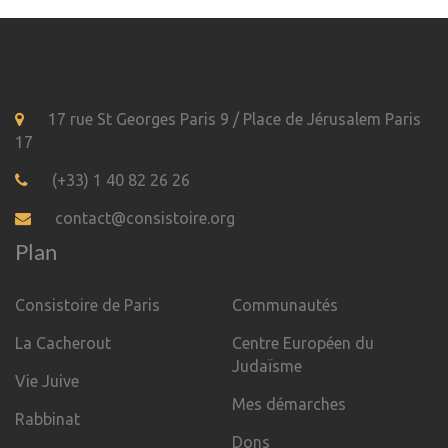
17 rue St Georges Paris 9 / Place de Jérusalem Paris
17
(+33) 1 40 82 26 26
contact@consistoire.org
Plan
Consistoire de Paris
Communautés
La Cacherout
Centre Européen du
Judaïsme
Vie Juive
Mes démarches
Rabbinat
Dons