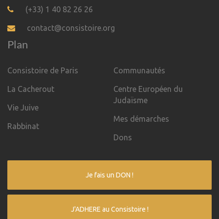
(+33) 1 40 82 26 26
contact@consistoire.org
Plan
Consistoire de Paris
Communautés
La Cacherout
Centre Européen du
Judaïsme
Vie Juive
Mes démarches
Rabbinat
Dons
Je fais un DON !
J'ADHERE au Consistoire !