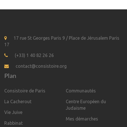
17 rue St Georges Paris 9 / Place de Jérusalem Paris
17
(+33) 1 40 82 26 26
contact@consistoire.org
Plan
Consistoire de Paris
Communautés
La Cacherout
Centre Européen du
Judaïsme
Vie Juive
Mes démarches
Rabbinat