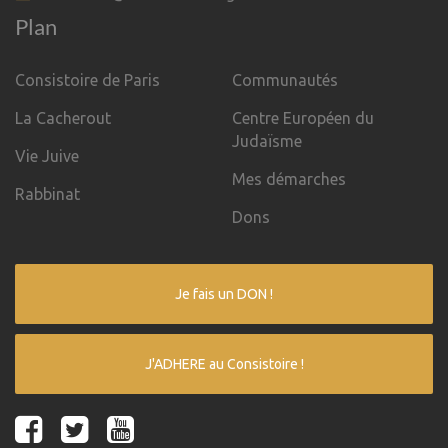
Plan
Consistoire de Paris
Communautés
La Cacherout
Centre Européen du
Judaïsme
Vie Juive
Mes démarches
Rabbinat
Dons
Je fais un DON !
J'ADHERE au Consistoire !