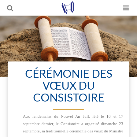
CÉRÉMONIE DES
VŒUX DU
CONSISTOIRE
Aux lendemains du Nouvel An Juif, fêté le 16 et 17
septembre dernier, le Consistoire a organisé dimanche 23
septembre, sa traditionnelle cérémonie des vœux du Ministre