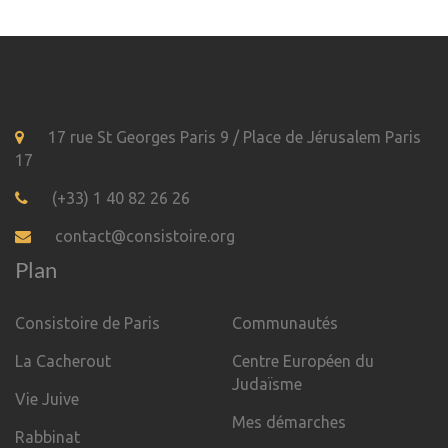
17 rue St Georges Paris 9 / Place de Jérusalem Paris
17
(+33) 1 40 82 26 26
contact@consistoire.org
Plan
Consistoire de Paris
Communautés
La Cacherout
Centre Européen du
Judaïsme
Vie Juive
Mes démarches
Rabbinat