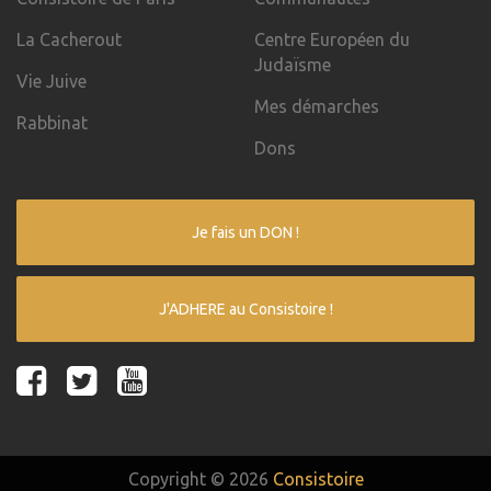
La Cacherout
Centre Européen du
Judaïsme
Vie Juive
Mes démarches
Rabbinat
Dons
Je fais un DON !
J'ADHERE au Consistoire !
Copyright © 2026
Consistoire