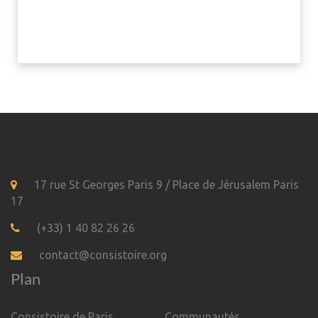
17 rue St Georges Paris 9 / Place de Jérusalem Paris
17
(+33) 1 40 82 26 26
contact@consistoire.org
Plan
Consistoire de Paris
Communautés