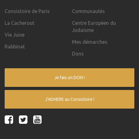
Consistoire de Paris
Communautés
La Cacherout
Centre Européen du
Judaïsme
Vie Juive
Mes démarches
Rabbinat
Dons
Je fais un DON !
J'ADHERE au Consistoire !