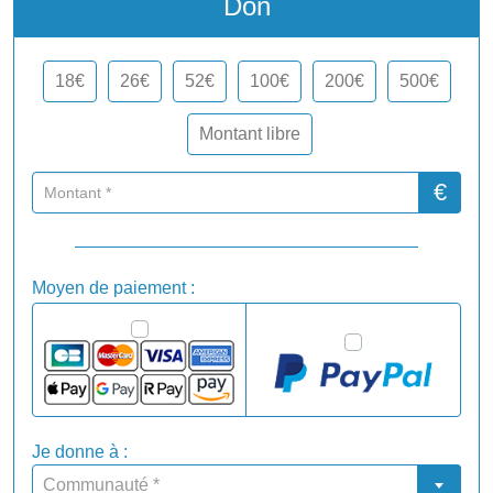
Don
18€
26€
52€
100€
200€
500€
Montant libre
€
Moyen de paiement :
Je donne à :
Communauté *