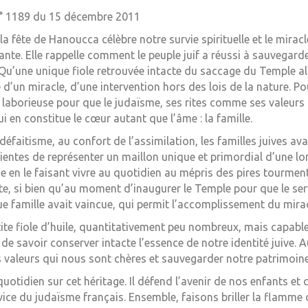
 N° 1189 du 15 décembre 2011
a fête de Hanoucca célèbre notre survie spirituelle et le miracle
nte. Elle rappelle comment le peuple juif a réussi à sauvegard
 Qu’une unique fiole retrouvée intacte du saccage du Temple al
d’un miracle, d’une intervention hors des lois de la nature. Pou
 laborieuse pour que le judaïsme, ses rites comme ses valeurs 
ui en constitue le cœur autant que l’âme : la famille.
défaitisme, au confort de l’assimilation, les familles juives a
cientes de représenter un maillon unique et primordial d’une l
ge en le faisant vivre au quotidien au mépris des pires tourment
tte, si bien qu’au moment d’inaugurer le Temple pour que le ser
ue famille avait vaincue, qui permit l’accomplissement du mirac
te fiole d’huile, quantitativement peu nombreux, mais capabl
de savoir conserver intacte l’essence de notre identité juive.
s valeurs qui nous sont chères et sauvegarder notre patrimoine
quotidien sur cet héritage. Il défend l’avenir de nos enfants et 
ce du judaïsme français. Ensemble, faisons briller la flamme d