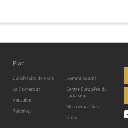
Plan
Consistoire de Paris
Communautés
La Cacherout
Centre Européen du
Judaïsme
Vie Juive
Mes démarches
Rabbinat
Dons