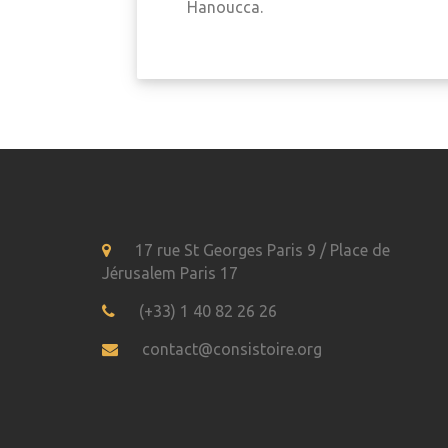
Hanoucca.
17 rue St Georges Paris 9 / Place de
Jérusalem Paris 17
(+33) 1 40 82 26 26
contact@consistoire.org