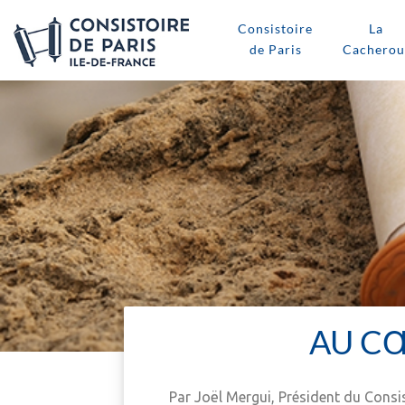
Consistoire
La
de Paris
Cacherou
AU C
Par Joël Mergui, Président du Consi