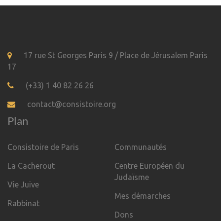
17 rue St Georges Paris 9 / Place de Jérusalem Paris
17
(+33) 1 40 82 26 26
contact@consistoire.org
Plan
Consistoire de Paris
Communautés
La Cacherout
Centre Européen du
Judaïsme
Vie Juive
Mes démarches
Rabbinat
Dons