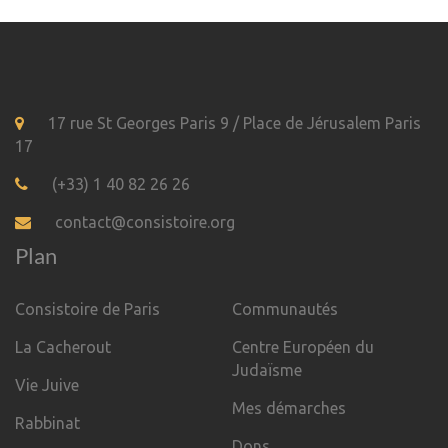
17 rue St Georges Paris 9 / Place de Jérusalem Paris
17
(+33) 1 40 82 26 26
contact@consistoire.org
Plan
Consistoire de Paris
Communautés
La Cacherout
Centre Européen du
Judaïsme
Vie Juive
Mes démarches
Rabbinat
Dons