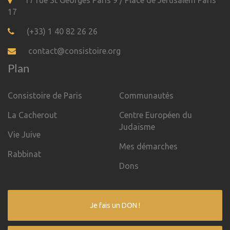
17 rue St Georges Paris 9 / Place de Jérusalem Paris
17
(+33) 1 40 82 26 26
contact@consistoire.org
Plan
Consistoire de Paris
Communautés
La Cacherout
Centre Européen du
Judaïsme
Vie Juive
Mes démarches
Rabbinat
Dons
Je fais un DON !