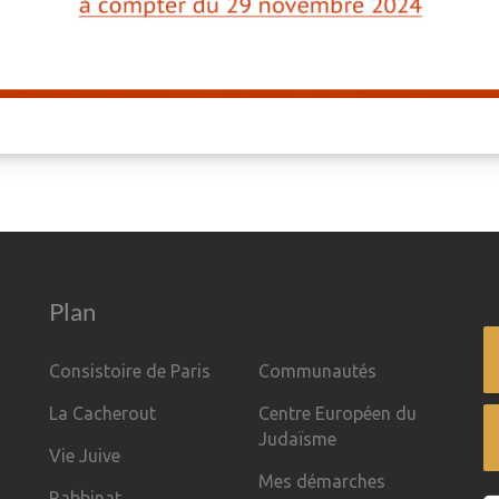
Plan
Consistoire de Paris
Communautés
La Cacherout
Centre Européen du
Judaïsme
Vie Juive
Mes démarches
Rabbinat