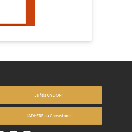
Je fais un DON !
J'ADHERE au Consistoire !