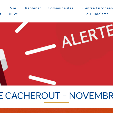
Vie
Rabbinat
Communautés
Centre Européen
t
Juive
du Judaïsme
E CACHEROUT – NOVEMBR