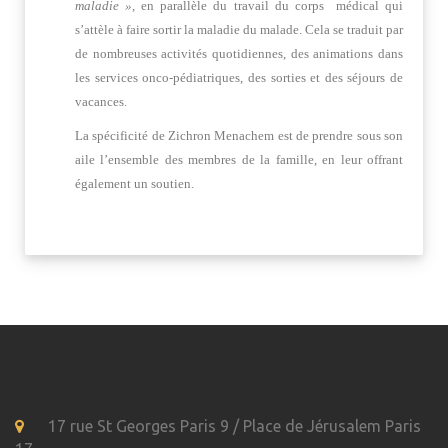
maladie »
, en parallèle du travail du corps médical qui
s’attèle à faire sortir la maladie du malade. Cela se traduit par
de nombreuses activités quotidiennes, des animations dans
les services onco-pédiatriques, des sorties et des séjours de
vacances.
La spécificité de Zichron Menachem est de prendre sous son
aile l’ensemble des membres de la famille, en leur offrant
également un soutien.
17 rue St Georges Paris 9 / Place de Jérusalem Paris