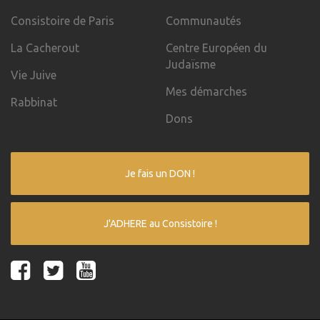
Consistoire de Paris
Communautés
La Cacherout
Centre Européen du
Judaïsme
Vie Juive
Mes démarches
Rabbinat
Dons
Je fais un DON !
J'ADHERE au Consistoire !