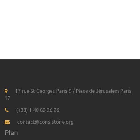
17 rue St Georges Paris 9 / Place de Jérusalem Paris
17
(+33) 1 40 82 26 26
contact@consistoire.org
Plan