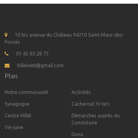
10 bis avenue du Château 94210 Saint-Maur-des-
Fossés
01 42 83 28 75
hillelweb@gmail.com
Plan
Notre communauté
Activités
Synagogue
Cacherout כשרות
Centre Hillel
Démarches auprès du
Consistoire
Vie juive
Dons