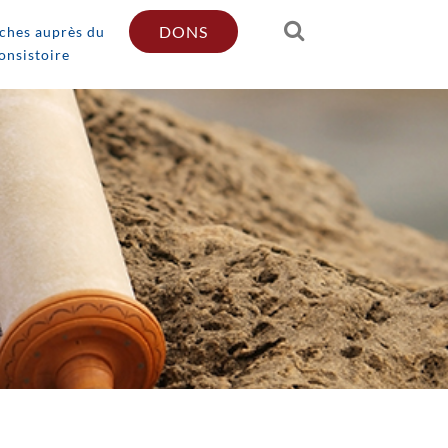
DONS
hes auprès du
onsistoire