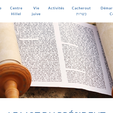
e
Centre
Vie
Activités
Cacherout
Démarc
Hillel
juive
כשרות
C