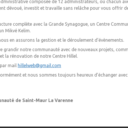
administrative composée de 12 administrateurs, où chacun ave
 dévoué, investit et travaille sans relâche pour vous offrir de
ucture complète avec la Grande Synagogue, un Centre Commu
 un Mikvé Kelim.
nous en assurons la gestion et le déroulement d’évènements.
re grandir notre communauté avec de nouveaux projets, comme
t la rénovation de notre Centre Hillel.
 par mail
hillelweb@gmail.com
normément et nous sommes toujours heureux d’échanger ave
unauté de Saint-Maur La Varenne