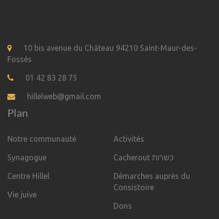
10 bis avenue du Château 94210 Saint-Maur-des-
Fossés
01 42 83 28 75
hillelweb@gmail.com
Plan
Notre communauté
Activités
Synagogue
Cacherout כשרות
Centre Hillel
Démarches auprès du
Consistoire
Vie juive
Dons