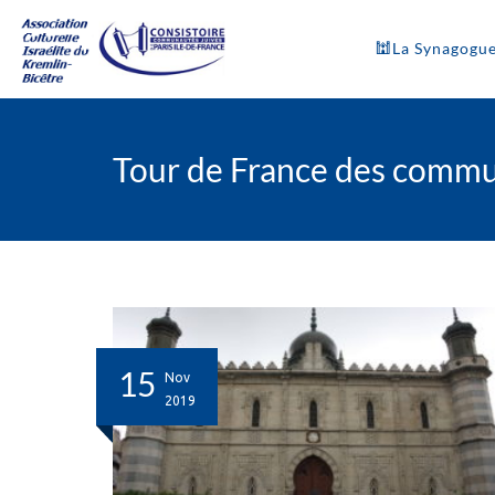
🕍La Synagogu
Tour de France des comm
15
Nov
2019