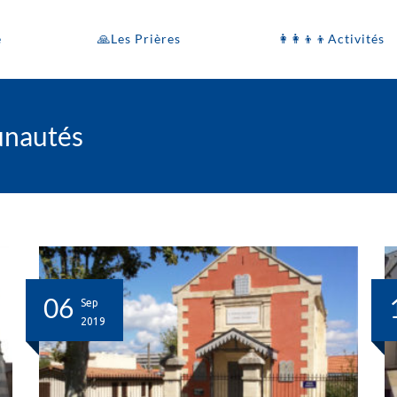
e
🙏Les Prières
👩‍👩‍👦‍👦Activités
unautés
06
Sep
2019