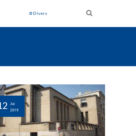
⚙Divers
12
Jui
2019