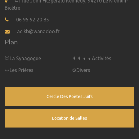
41 rue John Fitzgerald Kennedy, 94270 Le Kremlin-
Bicêtre
06 95 92 20 85
acikb@wanadoo.fr
Plan
🕍La Synagogue
👩‍👩‍👦‍👦Activités
🙏Les Prières
⚙Divers
Cercle Des Poètes Juifs
Location de Salles