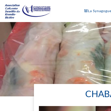
🕍La Synagogu
CHABA