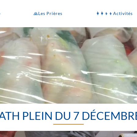
e
🙏Les Prières
👩‍👩‍👦‍👦Activités
TH PLEIN DU 7 DÉCEMBR