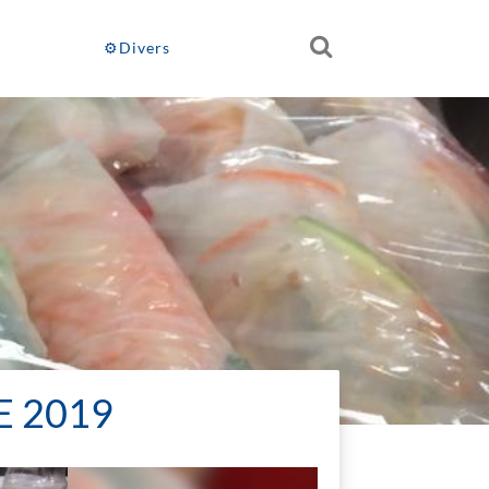
⚙Divers
E 2019