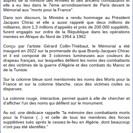
auprès de la ministre des Armées et des anciens combattants et
elle a eu lieu dans le 7ème arrondissement de Paris devant le
Mémorial aux "morts pour la France".
Dans son discours, la Ministre a rendu hommage au Président
Jacques Chirac et elle a aussi rappelé que deux millions de
militaires, dont 1,3 millions d'appelés et près de 200.000 supplétifs,
furent engagés sur ordre de la République dans les opérations
menées en Afrique du Nord de 1954 à 1962.
Conçu par l'artiste Gérard Collin-Thiébaut, le Mémorial a été
inauguré en 2022 sur la promenade du quai Branly-Jacques Chirac
et il est composé de 3 colonnes lumineuses aux couleurs du
drapeau français, sur lesquelles défilent les noms des combattants
et des victimes de la guerre d'Algérie et des combats du Maroc et
de la Tunisie.
Sur la colonne bleue sont mentionnés les noms des Morts pour la
France et sur la colonne blanche, ceux des victimes civiles ou
disparues.
La colonne rouge, interactive, permet quant à elle de chercher et
d'afficher l'un des noms qui défilent sur le monument.
Au sol, une dédicace rappelle "la mémoire des combattants morts
pour la France (...) et celle de tous les membres des forces
supplétives tués après le cessez-le-feu en Algérie, dont beaucoup
n'ont pas été identifiés."