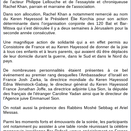
de l'acteur Philippe Lellouche et de l'essayiste et chroniqueuse
Rachel Khan, parrain et marraine de l'association.
Dans son allocution, Rachel Khan a notamment remercié au nom
du Keren Hayessod le Président Élie Korchia pour son action
déterminante dans l'organisation conjointe des 120 Bat et Bar-
Mitsva qui s'est déroulée il y a deux semaines à Jérusalem pour la
seconde année consécutive.
Une magnifique action de solidarité qui a en effet permis au
Consistoire de France et au Keren Hayessod de donner de la joie
à tous ces enfants et à leurs parents, qui avaient dû être déplacés
de leur domicile durant la guerre, dans le Sud et dans le Nord du
pays.
De nombreuses personnalités étaient présentes à ce bel
événement au premier rang desquelles l’Ambassadeur d'Israël en
France Josh Zarka, la directrice mondiale du Keren Hayessod
Edna Weinstock-Gabay, le directeur général du Keren Hayessod
France Jonathan Joffe, sa directrice adjointe Lisa Sion, la députée
des français de l'étranger Caroline Yadan ainsi que le directeur de
l'Agence juive Emmanuel Sion.
On notait aussi la présence des Rabbins Moshé Sebbag et Ariel
Messas.
Parmi les moments forts et émouvants de la soirée, les participants
ont notamment pu assister à une table ronde réunissant la célèbre