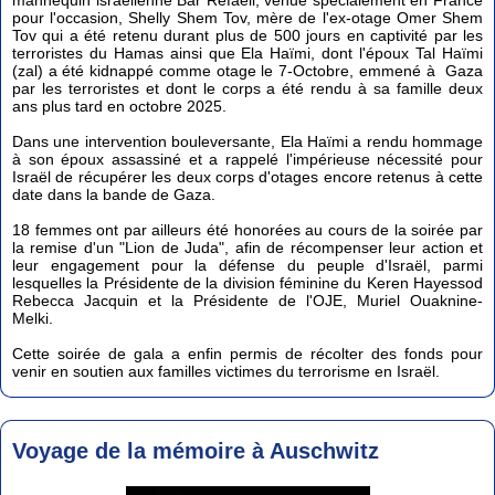
mannequin israélienne Bar Refaeli, venue spécialement en France
pour l'occasion, Shelly Shem Tov, mère de l'ex-otage Omer Shem
Tov qui a été retenu durant plus de 500 jours en captivité par les
terroristes du Hamas ainsi que Ela Haïmi, dont l'époux Tal Haïmi
(zal) a été kidnappé comme otage le 7-Octobre, emmené à Gaza
par les terroristes et dont le corps a été rendu à sa famille deux
ans plus tard en octobre 2025.
Dans une intervention bouleversante, Ela Haïmi a rendu hommage
à son époux assassiné et a rappelé l'impérieuse nécessité pour
Israël de récupérer les deux corps d'otages encore retenus à cette
date dans la bande de Gaza.
18 femmes ont par ailleurs été honorées au cours de la soirée par
la remise d'un "Lion de Juda", afin de récompenser leur action et
leur engagement pour la défense du peuple d'Israël, parmi
lesquelles la Présidente de la division féminine du Keren Hayessod
Rebecca Jacquin et la Présidente de l'OJE, Muriel Ouaknine-
Melki.
Cette soirée de gala a enfin permis de récolter des fonds pour
venir en soutien aux familles victimes du terrorisme en Israël.
Voyage de la mémoire à Auschwitz