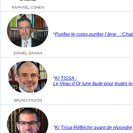
*
Purifier le corps,purifier l’âme…:Cha
*
KI TISSA :
Le Veau d’Or !une faute pour toutes l
*
Ki Tissa-Réfléchir avant de répondre