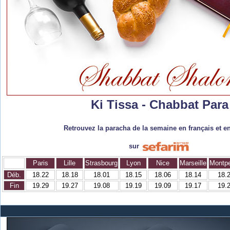
Ki Tissa - Chabbat Para
Retrouvez la paracha de la semaine en français et e
sur
Paris
Lille
Strasbourg
Lyon
Nice
Marseille
Montpe
Déb.
18.22
18.18
18.01
18.15
18.06
18.14
18.
Fin
19.29
19.27
19.08
19.19
19.09
19.17
19.