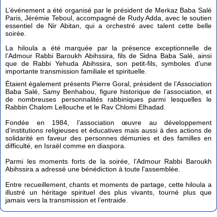
L’événement a été organisé par le président de Merkaz Baba Salé
Paris, Jérémie Teboul, accompagné de Rudy Adda, avec le soutien
essentiel de Nir Abitan, qui a orchestré avec talent cette belle
soirée.
La hiloula a été marquée par la présence exceptionnelle de
l’Admour Rabbi Baroukh Abihssira, fils de Sidna Baba Salé, ainsi
que de Rabbi Yehuda Abihssira, son petit-fils, symboles d’une
importante transmission familiale et spirituelle.
Étaient également présents Pierre Goral, président de l’Association
Baba Salé, Samy Benhabou, figure historique de l’association, et
de nombreuses personnalités rabbiniques parmi lesquelles le
Rabbin Chalom Lellouche et le Rav Chlomi Elhadad.
Fondée en 1984, l’association œuvre au développement
d’institutions religieuses et éducatives mais aussi à des actions de
solidarité en faveur des personnes démunies et des familles en
difficulté, en Israël comme en diaspora.
Parmi les moments forts de la soirée, l’Admour Rabbi Baroukh
Abihssira a adressé une bénédiction à toute l'assemblée.
Entre recueillement, chants et moments de partage, cette hiloula a
illustré un héritage spirituel des plus vivants, tourné plus que
jamais vers la transmission et l’entraide.