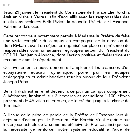
© D.R.
Jeudi 29 janvier, le Président du Consistoire de France Élie Korchia
était en visite à Yerres, afin d'accueillir avec les responsables des
institutions scolaires Beth Rivkah la nouvelle Préfète de l’Essonne,
Fabienne Balussou,
Cette rencontre a notamment permis à Madame la Préfète de faire
une visite complète du campus en compagnie de la direction de
Beth Rivkah, avant un déjeuner organisé sur place en présence de
responsables communautaires regroupés autour du Président du
CCJ 91 Benjamin Allouche, dont l’action positive et fédératrice est
reconnue dans le département.
Cet évènement a aussi démontré l’ampleur et les avancées d'un
écosystème éducatif dynamique, porté par les équipes
pédagogiques et administratives réunies autour de leur Président
Joseph Raba.
Beth Rivkah est en effet devenu à ce jour un campus comprenant
8 bâtiments, implanté sur 2 hectares et accueillant 1.100 élèves
provenant de 45 villes différentes, de la crèche jusqu'à la classe de
Terminale.
À l'issue de la prise de parole de la Préfète de l'Essonne lors du
déjeuner d’échanges, le Président Élie Korchia s'est exprimé sur
les enjeux actuels de la communauté juive de France ainsi que sur
la nécessité de renforcer notre système éducatif à l'aide de