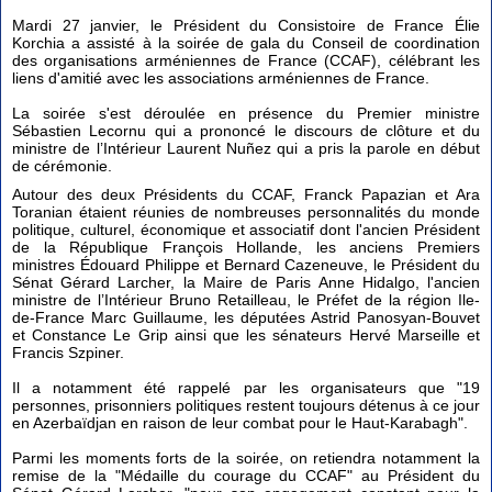
Mardi 27 janvier, le Président du Consistoire de France Élie
Korchia a assisté à la soirée de gala du Conseil de coordination
des organisations arméniennes de France (CCAF), célébrant les
liens d'amitié avec les associations arméniennes de France.
La soirée s'est déroulée en présence du Premier ministre
Sébastien Lecornu qui a prononcé le discours de clôture et du
ministre de l’Intérieur Laurent Nuñez qui a pris la parole en début
de cérémonie.
Autour des deux Présidents du CCAF, Franck Papazian et Ara
Toranian étaient réunies de nombreuses personnalités du monde
politique, culturel, économique et associatif dont l'ancien Président
de la République François Hollande, les anciens Premiers
ministres Édouard Philippe et Bernard Cazeneuve, le Président du
Sénat Gérard Larcher, la Maire de Paris Anne Hidalgo, l'ancien
ministre de l’Intérieur Bruno Retailleau, le Préfet de la région Ile-
de-France Marc Guillaume, les députées Astrid Panosyan-Bouvet
et Constance Le Grip ainsi que les sénateurs Hervé Marseille et
Francis Szpiner.
Il a notamment été rappelé par les organisateurs que "19
personnes, prisonniers politiques restent toujours détenus à ce jour
en Azerbaïdjan en raison de leur combat pour le Haut-Karabagh".
Parmi les moments forts de la soirée, on retiendra notamment la
remise de la "Médaille du courage du CCAF" au Président du