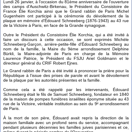
Lundi 26 janvier, à l'occasion du 81ème anniversaire de l'ouverture
des camps d'Auschwitz-Birkenau, le Président du Consistoire de
France Élie Korchia ainsi que le Grand rabbin de Paris Michel
Gugenheim ont participé à la cérémonie du dévoilement de la
plaque en mémoire d'Édouard Schneeberg (1876-1943) au 43 rue
de la Victoire à Paris, en face de la Grande synagogue.
Outre le Président du Consistoire Élie Korchia, qui a été invité à
faire un discours à cette occasion, se sont exprimés Michèle
Schneeberg-Garçon, arrière-petite-fille d'Édouard Schneeberg au
nom de la famille, la Maire du 9ème arrondissement Delphine
Bürkli, la Maire-adjointe de Paris en charge de la Mémoire
Laurence Patrice, le Président du FSJU Ariel Goldmann et le
directeur général du CRIF Robert Ejnes.
Le Grand rabbin de Paris a été invité à prononcer la prière pour la
République à l'issue des prises de parole et avant le dévoilement
de la plaque par les autorités présentes et la famille.
Comme cela a été rappelé par les intervenants, Édouard
Schneeberg était le fils de Samuel Schneeberg, fondateur en 1840
de la maison de pompes funèbres israélites éponyme située au 43
rue de la Victoire, véritable institution au sein du 9ᵉ arrondissement
de Paris.
À la mort de son père, Édouard avait repris la direction de la
maison familiale avec un profond sens du service, accompagnant
pendant plusieurs décennies les familles juives parisiennes et ce,