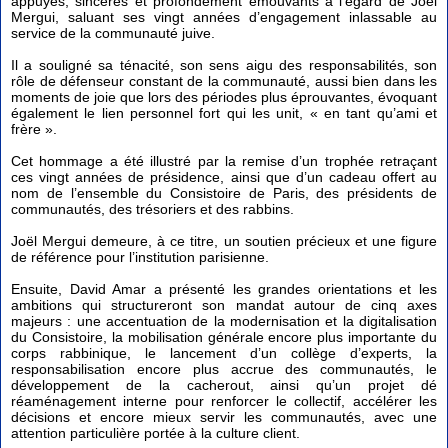
appuyés, sincères et profondément émouvants à l’égard de Joël
Mergui, saluant ses vingt années d’engagement inlassable au
service de la communauté juive.
Il a souligné sa ténacité, son sens aigu des responsabilités, son
rôle de défenseur constant de la communauté, aussi bien dans les
moments de joie que lors des périodes plus éprouvantes, évoquant
également le lien personnel fort qui les unit, « en tant qu’ami et
frère ».
Cet hommage a été illustré par la remise d’un trophée retraçant
ces vingt années de présidence, ainsi que d’un cadeau offert au
nom de l’ensemble du Consistoire de Paris, des présidents de
communautés, des trésoriers et des rabbins.
Joël Mergui demeure, à ce titre, un soutien précieux et une figure
de référence pour l’institution parisienne.
Ensuite, David Amar a présenté les grandes orientations et les
ambitions qui structureront son mandat autour de cinq axes
majeurs : une accentuation de la modernisation et la digitalisation
du Consistoire, la mobilisation générale encore plus importante du
corps rabbinique, le lancement d’un collège d’experts, la
responsabilisation encore plus accrue des communautés, le
développement de la cacherout, ainsi qu’un projet dé
réaménagement interne pour renforcer le collectif, accélérer les
décisions et encore mieux servir les communautés, avec une
attention particulière portée à la culture client.