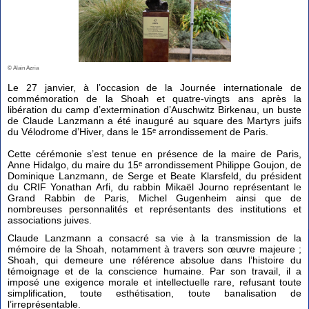
© Alain Azria
Le 27 janvier, à l’occasion de la Journée internationale de
commémoration de la Shoah et quatre-vingts ans après la
libération du camp d’extermination d’Auschwitz Birkenau, un buste
de Claude Lanzmann a été inauguré au square des Martyrs juifs
du Vélodrome d’Hiver, dans le 15ᵉ arrondissement de Paris.
Cette cérémonie s’est tenue en présence de la maire de Paris,
Anne Hidalgo, du maire du 15ᵉ arrondissement Philippe Goujon, de
Dominique Lanzmann, de Serge et Beate Klarsfeld, du président
du CRIF Yonathan Arfi, du rabbin Mikaël Journo représentant le
Grand Rabbin de Paris, Michel Gugenheim ainsi que de
nombreuses personnalités et représentants des institutions et
associations juives.
Claude Lanzmann a consacré sa vie à la transmission de la
mémoire de la Shoah, notamment à travers son œuvre majeure ;
Shoah, qui demeure une référence absolue dans l’histoire du
témoignage et de la conscience humaine. Par son travail, il a
imposé une exigence morale et intellectuelle rare, refusant toute
simplification, toute esthétisation, toute banalisation de
l’irreprésentable.