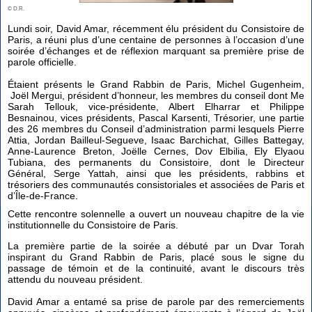
© D.R.
Lundi soir, David Amar, récemment élu président du Consistoire de
Paris, a réuni plus d’une centaine de personnes à l’occasion d’une
soirée d’échanges et de réflexion marquant sa première prise de
parole officielle.
Étaient présents le Grand Rabbin de Paris, Michel Gugenheim,
Joël Mergui, président d’honneur, les membres du conseil dont Me
Sarah Tellouk, vice-présidente, Albert Elharrar et Philippe
Besnainou, vices présidents, Pascal Karsenti, Trésorier, une partie
des 26 membres du Conseil d’administration parmi lesquels Pierre
Attia, Jordan Bailleul-Segueve, Isaac Barchichat, Gilles Battegay,
Anne-Laurence Breton, Joëlle Cernes, Dov Elbilia, Ely Elyaou
Tubiana, des permanents du Consistoire, dont le Directeur
Général, Serge Yattah, ainsi que les présidents, rabbins et
trésoriers des communautés consistoriales et associées de Paris et
d’Île-de-France.
Cette rencontre solennelle a ouvert un nouveau chapitre de la vie
institutionnelle du Consistoire de Paris.
La première partie de la soirée a débuté par un Dvar Torah
inspirant du Grand Rabbin de Paris, placé sous le signe du
passage de témoin et de la continuité, avant le discours très
attendu du nouveau président.
David Amar a entamé sa prise de parole par des remerciements