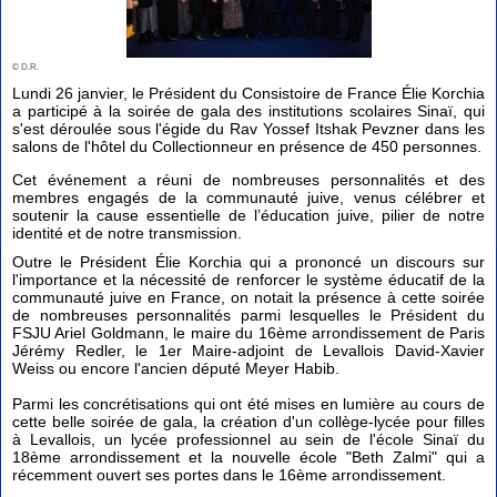
© D.R.
Lundi 26 janvier, le Président du Consistoire de France Élie Korchia
a participé à la soirée de gala des institutions scolaires Sinaï, qui
s'est déroulée sous l'égide du Rav Yossef Itshak Pevzner dans les
salons de l'hôtel du Collectionneur en présence de 450 personnes.
Cet événement a réuni de nombreuses personnalités et des
membres engagés de la communauté juive, venus célébrer et
soutenir la cause essentielle de l’éducation juive, pilier de notre
identité et de notre transmission.
Outre le Président Élie Korchia qui a prononcé un discours sur
l'importance et la nécessité de renforcer le système éducatif de la
communauté juive en France, on notait la présence à cette soirée
de nombreuses personnalités parmi lesquelles le Président du
FSJU Ariel Goldmann, le maire du 16ème arrondissement de Paris
Jérémy Redler, le 1er Maire-adjoint de Levallois David-Xavier
Weiss ou encore l'ancien député Meyer Habib.
Parmi les concrétisations qui ont été mises en lumière au cours de
cette belle soirée de gala, la création d'un collège-lycée pour filles
à Levallois, un lycée professionnel au sein de l'école Sinaï du
18ème arrondissement et la nouvelle école "Beth Zalmi" qui a
récemment ouvert ses portes dans le 16ème arrondissement.