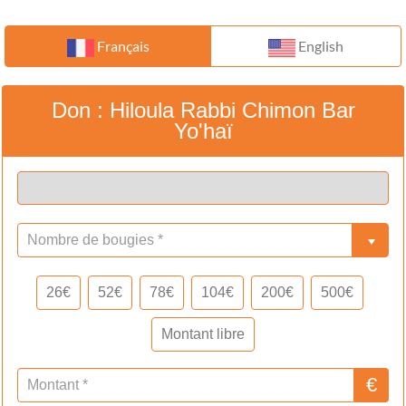
Français
English
Don
: Hiloula Rabbi Chimon Bar
Yo'haï
26€
52€
78€
104€
200€
500€
Montant libre
€